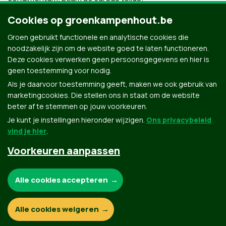
Lid 2
Cookies op groenkampenhout.be
Groen gebruikt functionele en analytische cookies die
Sed at dapibus tortor. Nulla in lectus tortor. Nulla facilisi.
noodzakelijk zijn om de website goed te laten functioneren.
Fusce placerat vestibulum gravida. Ut accumsan ut orci in
Deze cookies verwerken geen persoonsgegevens en hier is
finibus. Etiam ac cursus tellus.
geen toestemming voor nodig.
Als je daarvoor toestemming geeft, maken we ook gebruik van
marketingcookies. Die stellen ons in staat om de website
beter af te stemmen op jouw voorkeuren.
Je kunt je instellingen hieronder wijzigen.
Ons privacybeleid
vind je hier
.
Voorkeuren aanpassen
Groen.be
Noodzakelijke cookies:
Alle cookies accepteren
Contact
Privacybeleid
Functionele en analytische cookies:
Alle cookies weigeren
© Copyright Groen 2026 | Gemaakt met
NationBuilder
| Gebouwd door
Tectonica