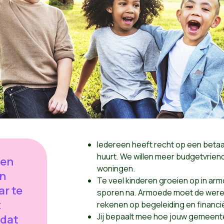
Iedereen heeft recht op een betaal
huurt.
We willen meer budgetvriend
een
woningen.
en
Te veel kinderen groeien op in arm
ar te
sporen na. Armoede moet de wereld
t
rekenen op begeleiding en financi
Jij bepaalt mee hoe jouw gemeente
 dat