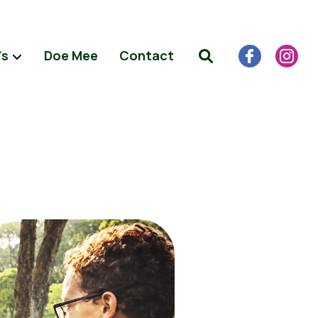
's
Doe Mee
Contact