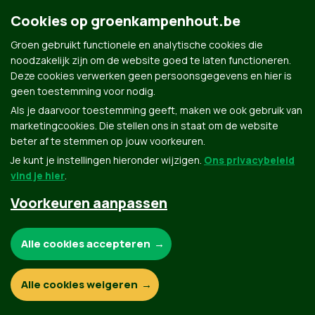
Groen.be
Cookies op groenkampenhout.be
Groen gebruikt functionele en analytische cookies die
Contact
noodzakelijk zijn om de website goed te laten functioneren.
Privacybeleid
Deze cookies verwerken geen persoonsgegevens en hier is
geen toestemming voor nodig.
© Copyright Groen 2026 | Gemaakt met
NationBuilder
| Gebouwd door
Tectonica
Als je daarvoor toestemming geeft, maken we ook gebruik van
marketingcookies. Die stellen ons in staat om de website
beter af te stemmen op jouw voorkeuren.
Je kunt je instellingen hieronder wijzigen.
Ons privacybeleid
vind je hier
.
Voorkeuren aanpassen
Noodzakelijke cookies:
Alle cookies accepteren
Functionele en analytische cookies:
Alle cookies weigeren